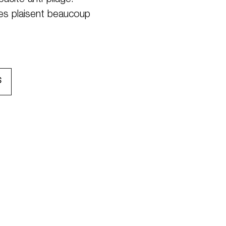
pacité anti-pliage.
tes plaisent beaucoup
S